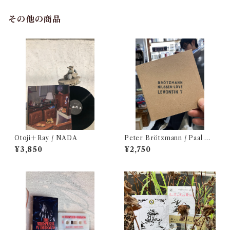
その他の商品
Otoji＋Ray / NADA
Peter Brötzmann / Paal Nil
ssen Love - Levontin 7（C
¥3,850
¥2,750
D）