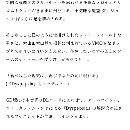
ア的な解像度のクリーチャーを思わせる多彩なメロディとリ
ズムトラックがきままに飛び回る、不気味な魔窟(ダンジョ
ン)にぼくらは足を踏み入れる。
そこかしこに罠のように仕掛けられたレフト・フィールドな
歪さと、大山田大山脈の根幹に刻まれているYMO的なポッ
プネスが互いに互いを支え合い、存在しないはずの架空のゲ
ームのディテールを浮かび上がらせていく。
「食べ残した現実は、再びあなたの前に現れる」
(『Dyspepsia』キャッチコピー)
CD版には本音源のDLコードにあわせて、ゲームライター、
コノミガワ・ジュンヤによる『Dyspepsia』の解説文が記さ
れたブックレットが付属。（インフォより）