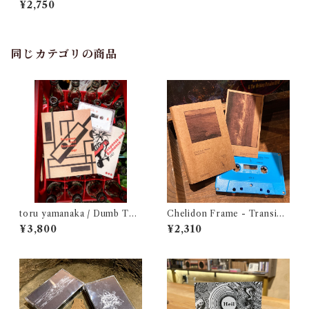
¥2,750
同じカテゴリの商品
toru yamanaka / Dumb Typ
Chelidon Frame - Transien
e - Suspense and Romance
ce
¥3,800
¥2,310
1987（casette + book）