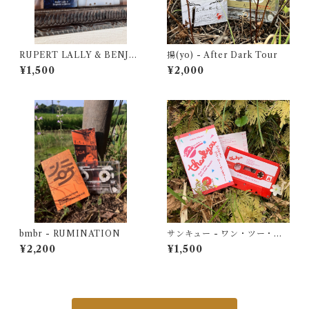
RUPERT LALLY & BENJA
揚(yo) - After Dark Tour
MIN SCHABRUN - THE
¥1,500
¥2,000
WHISPERER IN DARKNES
S
bmbr - RUMINATION
サンキュー - ワン・ツー・サ
ンキュー！
¥2,200
¥1,500