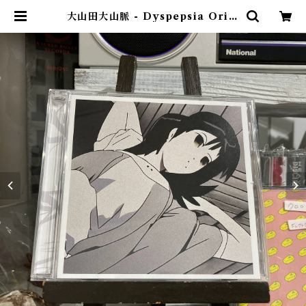
大山田大山脈 - Dyspepsia Origi
nal Sound Track（CD） | ゴヰ
チカ商店