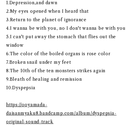
1.Depression,and dawn
2.My eyes opened when I heard that
3.Return to the planet of ignorance
4.I wanna be with you, no I don't wanna be with you
5.I can't put away the stomach that flies out the
window
6.The color of the boiled organs is rose color
7.Broken snail under my feet
8.The 10th of the ten monsters strikes again
9.Bleath of healing and remission
10.Dyspepsia
https://ooyamada-
daisanmyaku8.bandcamp.com/album/dyspepsia-
original-sound-track