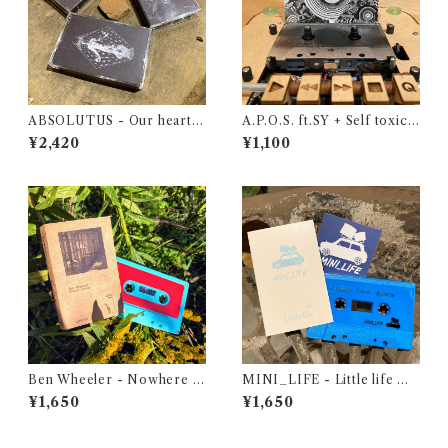
ABSOLUTUS - Our hearts
A.P.O.S. ft.SY + Self toxicat
dissolve / Trayastrimsa / N
ion - Heil⚫​
¥2,420
¥1,100
umenon（3 Tapes＋土器
片）
Ben Wheeler - Nowhere P
MINI_LIFE - Little life ​​【​​​
atches
MINI_LIFE soundtrack​​​】​​​#
¥1,650
¥1,650
1