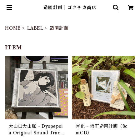
造園計画 | ゴヰチカ商店
HOME
LABEL
造園計画
ITEM
大山田大山脈 - Dyspepsi
帯化 - 浜町造園計画（8c
a Original Sound Track
mCD）
（CD）