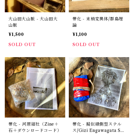
大山田大山脈 - 大山田大
帯化 - 末梢変異体​/​群島理
山脈
論
¥1,500
¥1,100
SOLD OUT
SOLD OUT
帯化 - 河原結社（Zine＋
帯化 - 擬似縁側型ステル
石＋ダウンロードコード）
ス​/​Gizi Engawagata Ste