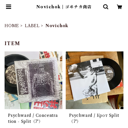
Novichok | ゴヰチカ商店
HOME
LABEL
Novichok
ITEM
Psychward / Concentra
Psychward / Крот Split
tion - Split（7'）
（7'）