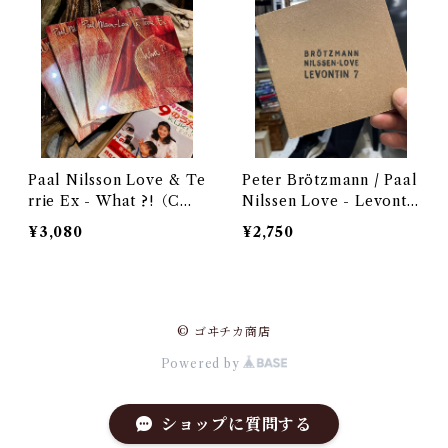
Paal Nilsson Love & Te
Peter Brötzmann / Paal
rrie Ex - What ?!（C
Nilssen Love - Levonti
D）
n 7（CD）
¥3,080
¥2,750
© ゴヰチカ商店
Powered by
ショップに質問する