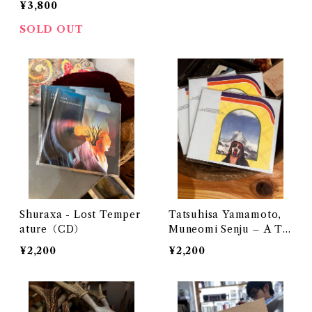
¥3,800
book）
SOLD OUT
Shuraxa - Lost Temper
Tatsuhisa Yamamoto,
ature（CD）
Muneomi Senju – A Th
ousand Mountains（C
¥2,200
¥2,200
D）