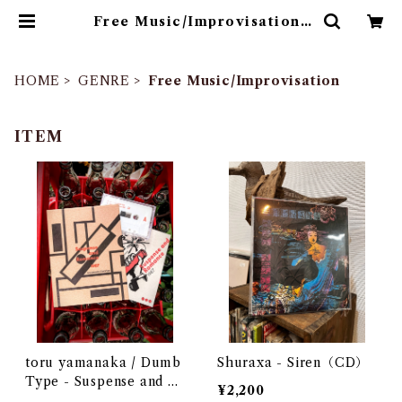
Free Music/Improvisation |
ゴヰチカ商店
HOME
GENRE
Free Music/Improvisation
ITEM
toru yamanaka / Dumb
Shuraxa - Siren（CD）
Type - Suspense and R
¥2,200
omance 1987（casette +