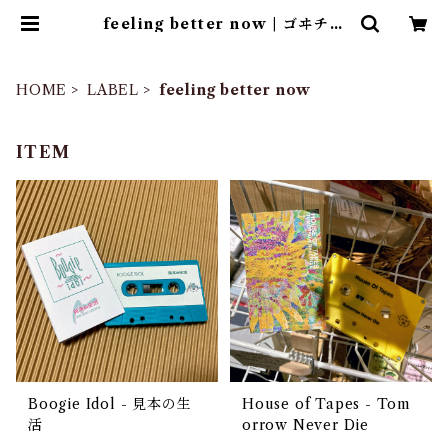
feeling better now | ゴヰチカ
商店
HOME
LABEL
feeling better now
ITEM
Boogie Idol - 見本の生
House of Tapes - Tom
活
orrow Never Die