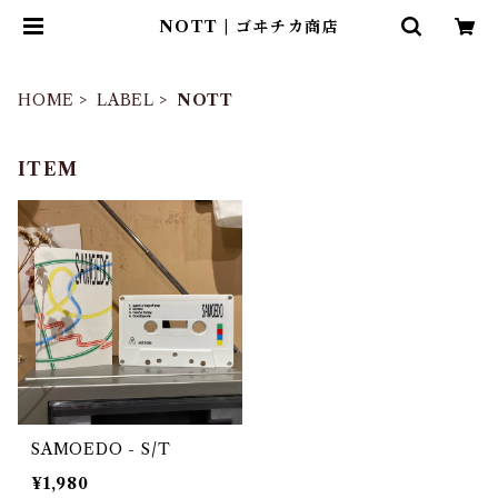
NOTT | ゴヰチカ商店
HOME
LABEL
NOTT
ITEM
SAMOEDO - S/T
¥1,980