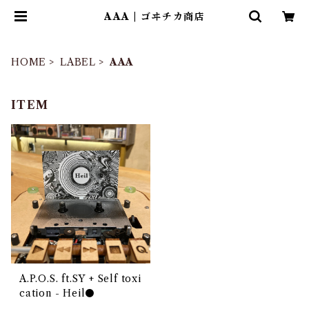
AAA | ゴヰチカ商店
HOME
LABEL
AAA
ITEM
A.P.O.S. ft.SY + Self toxi
cation - Heil⚫​