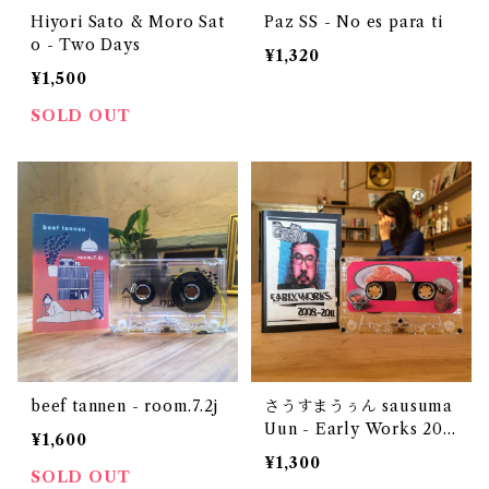
Hiyori Sato & Moro Sat
Paz SS - No es para ti
o - Two Days
¥1,320
¥1,500
SOLD OUT
beef tannen - room.7.2j
さうすまうぅん sausuma
Uun - Early Works 200
¥1,600
8-2011
¥1,300
SOLD OUT