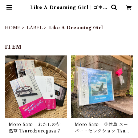
Like A Dreaming Girl | ゴヰチ
カ商店
HOME
LABEL
Like A Dreaming Girl
ITEM
Moro Sato - わ​た​し​の​徒​
Moro Sato - 徒然草 スー
然​草 Tsuredzuregusa 7
パー・セレクション Tsur
edzuregusa Super Sele