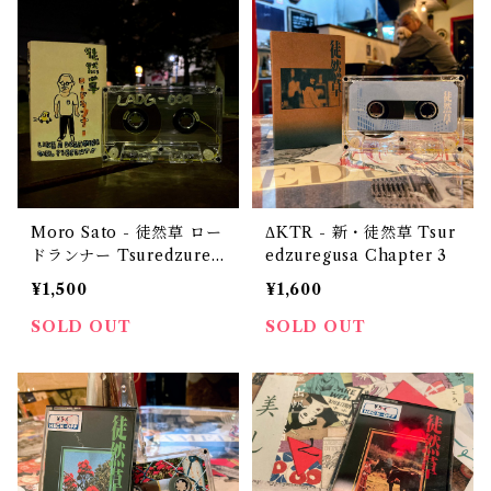
Moro Sato - 徒然草 ロー
ΔKTR - 新・徒然草 Tsur
ドランナー Tsuredzureg
edzuregusa Chapter 3
usa Roadrunner
¥1,500
¥1,600
SOLD OUT
SOLD OUT