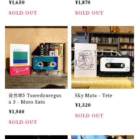
¥1,650
¥1,870
ction（CD-R？）
SOLD OUT
SOLD OUT
徒然草5 Tsuredzuregus
Sky Mata - Tete
a 5 - Moro Sato
¥1,320
¥1,540
SOLD OUT
SOLD OUT