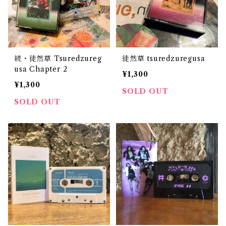
続・徒然草 Tsuredzureg
徒然草 tsuredzuregusa
usa Chapter 2
¥1,300
¥1,300
SOLD OUT
SOLD OUT