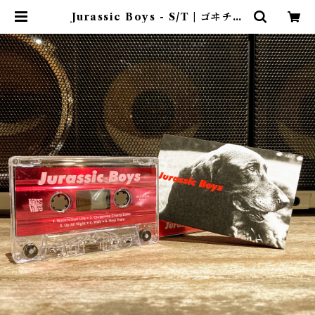
Jurassic Boys - S/T | ゴヰチカ
商店