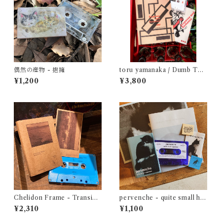
偶然の産物 - 抱擁
toru yamanaka / Dumb Typ
e - Suspense and Romance
¥1,200
¥3,800
1987（casette + book）
Chelidon Frame - Transien
pervenche - quite small ha
ce
ppiness
¥2,310
¥1,100