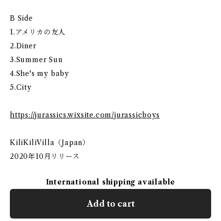
B Side
1.アメリカの友人
2.Diner
3.Summer Sun
4.She's my baby
5.City
https://jurassics.wixsite.com/jurassicboys
KiliKiliVilla（Japan）
2020年10月リリース
International shipping available
Add to cart