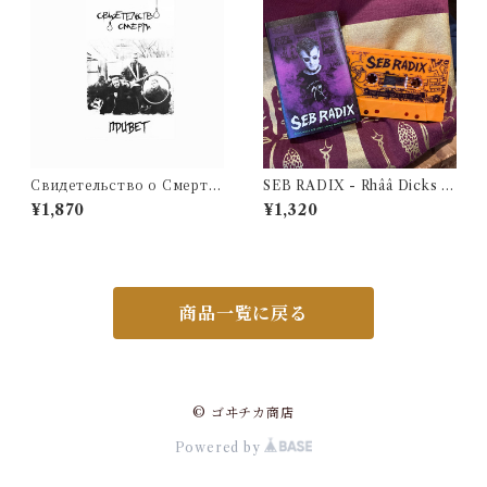
Свидетельство о Смерти
SEB RADIX - Rhââ Dicks A
- Привет (CD)
ge [2012 - 2019] / Henon D
¥1,870
¥1,320
ungeon
商品一覧に戻る
© ゴヰチカ商店
Powered by