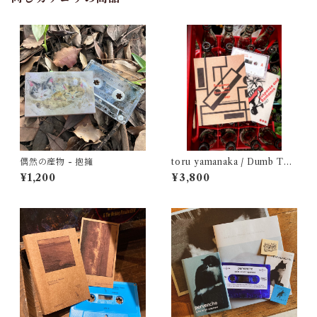
偶然の産物 - 抱擁
toru yamanaka / Dumb Typ
e - Suspense and Romance
¥1,200
¥3,800
1987（casette + book）