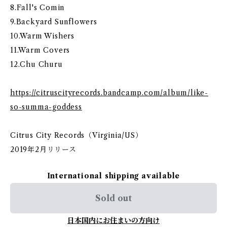
8.Fall's Comin
9.Backyard Sunflowers
10.Warm Wishers
11.Warm Covers
12.Chu Churu
https://citruscityrecords.bandcamp.com/album/like-
so-summa-goddess
Citrus City Records（Virginia/US）
2019年2月リリース
International shipping available
Sold out
日本国内にお住まいの方向け