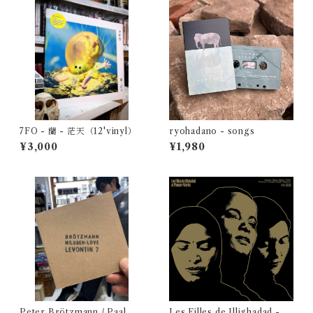
7FO - 蘭 - 茫天（12'vinyl）
ryohadano - songs
¥3,000
¥1,980
Peter Brötzmann / Paal Nil
Les Filles de Illighadad - At