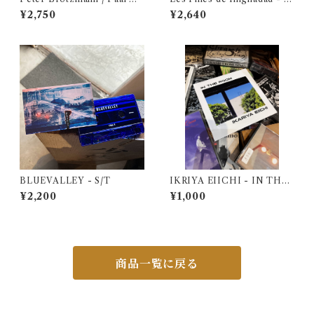
ssen Love - Levontin 7（C
Pioneer Works（Vinyl）
¥2,750
¥2,640
D）
BLUEVALLEY - S/T
IKRIYA EIICHI - IN THE
ROOM（CD）
¥2,200
¥1,000
商品一覧に戻る