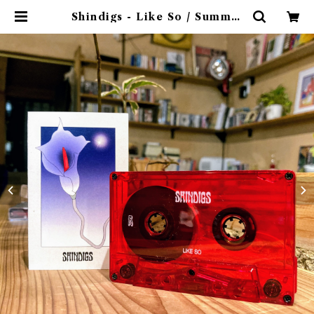
Shindigs - Like So / Summa!
Goddess! | ゴヰチカ商店