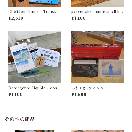
Chelidon Frame - Transien
pervenche - quite small ha
ce
ppiness
¥2,310
¥1,100
Detergente Líquido - cont
みちくさ-フィルム
umacia en primavera
¥1,100
¥1,500
その他の商品