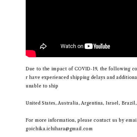
Due to the impact of COVID-19, the following cou
r have experienced shipping delays and additiona
unable to ship
United States, Australia, Argentina, Israel, Brazi
For more information, please contact us by emai
goichika.ichihara@gmail.com