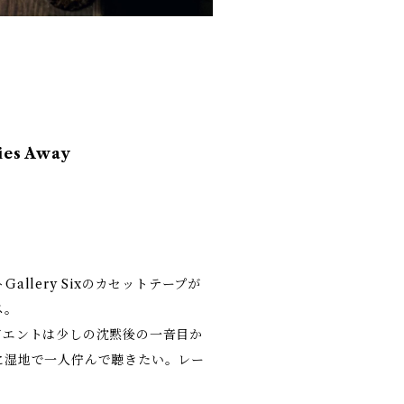
ies Away
llery Sixのカセットテープが
ス。
ビエントは少しの沈黙後の一音目か
に湿地で一人佇んで聴きたい。レー