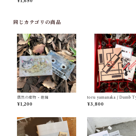
¥1,650
同じカテゴリの商品
偶然の産物 - 抱擁
toru yamanaka / Dumb T
Suspense and Romance 
¥1,200
¥3,800
（casette + book）