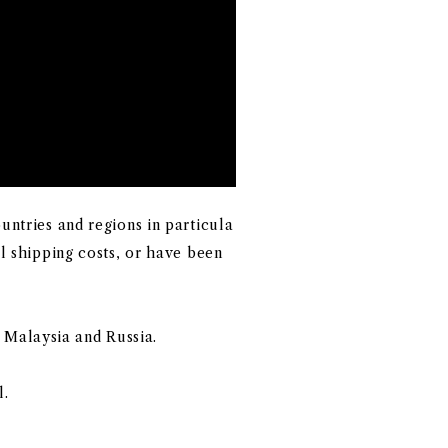
ntries and regions in particula
l shipping costs, or have been
l, Malaysia and Russia.
l.