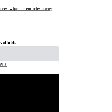
-waves-wiped-memories-away
available
向け