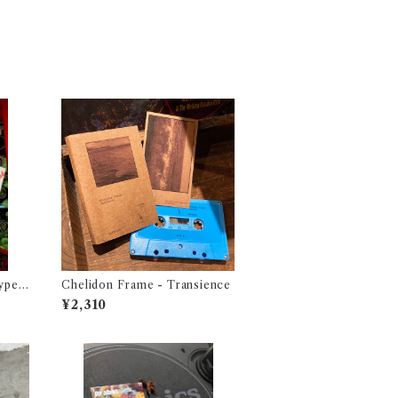
ype -
Chelidon Frame - Transience
1987
¥2,310