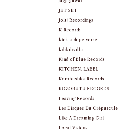
jagjaguwar
JET SET
Jolt! Recordings
K Records
kick a dope verse
kilikilivilla
Kind of Blue Records
KITCHEN. LABEL
Korobushka Records
KOZOBUTU RECORDS
Leaving Records
Les Disques Du Crépuscule
Like A Dreaming Girl
Local Visions