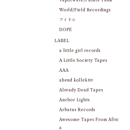
Vaporwave/Future Funk
World/Field Recordings
アイドル
DOPE
LABEL
a little girl records
A Little Society Tapes
AAA
abend kollektiv
Already Dead Tapes
Anchor Lights
Arbutus Records
Awesome Tapes From Afric
a