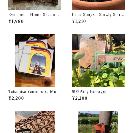
Evicshen - Home Session
Laica Songs - Slowly Spiral
Live
ing Towards the Light
¥1,980
¥1,210
Tatsuhisa Yamamoto, Mune
風林火山/ Farragol
omi Senju – A Thousand M
¥2,200
¥2,200
ountains（CD）