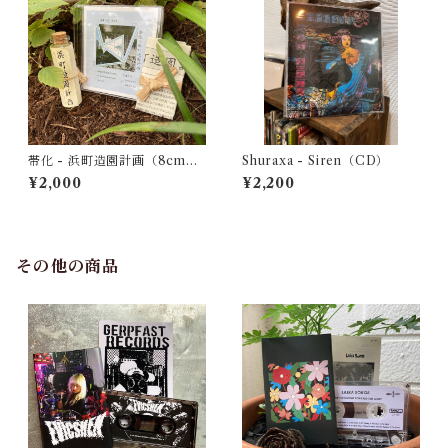
帯化 - 浜町造園計画（8cmC
Shuraxa - Siren（CD）
D）
¥2,000
¥2,200
その他の商品