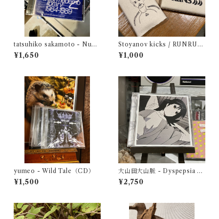
tatsuhiko sakamoto - Nuov
Stoyanov kicks / RUNRUN
o Repertorio Editoriale Ital
RUNS - split
¥1,650
¥1,000
ian post-moderno library 2
1984-1989 (CD)
yumeo - Wild Tale（CD）
大山田大山脈 - Dyspepsia O
riginal Sound Track（CD）
¥1,500
¥2,750