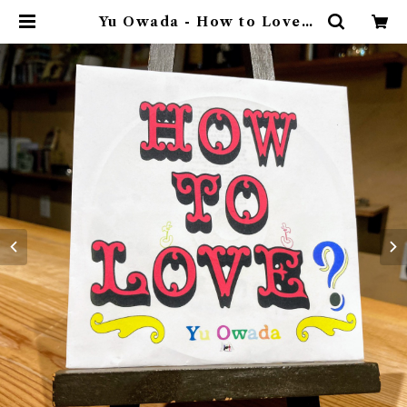
Yu Owada - How to Love?
（CD-R） | ゴヰチカ商店