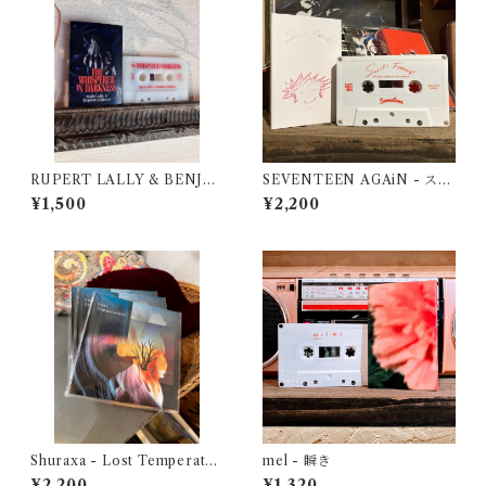
RUPERT LALLY & BENJA
SEVENTEEN AGAiN - スズ
MIN SCHABRUN - THE
キフォーエバー
¥1,500
¥2,200
WHISPERER IN DARKNES
S
Shuraxa - Lost Temperatur
mel - 瞬き
e（CD）
¥2,200
¥1,320