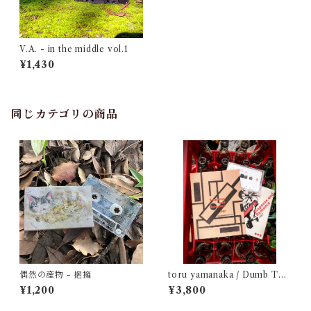
V.A. - in the middle vol.1
¥1,430
同じカテゴリの商品
偶然の産物 - 抱擁
toru yamanaka / Dumb Typ
e - Suspense and Romance
¥1,200
¥3,800
1987（casette + book）