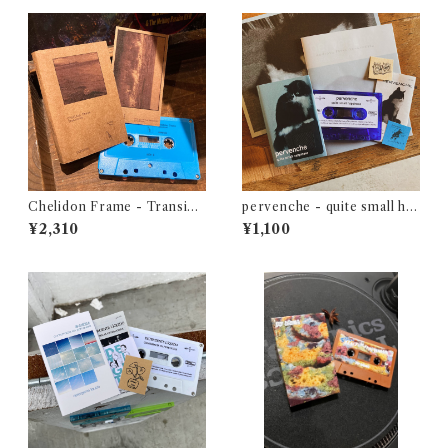
Chelidon Frame - Transien
pervenche - quite small ha
ce
ppiness
¥2,310
¥1,100