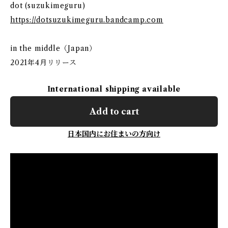
dot (suzukimeguru)
https://dotsuzukimeguru.bandcamp.com
in the middle（Japan）
2021年4月リリース
International shipping available
Add to cart
日本国内にお住まいの方向け