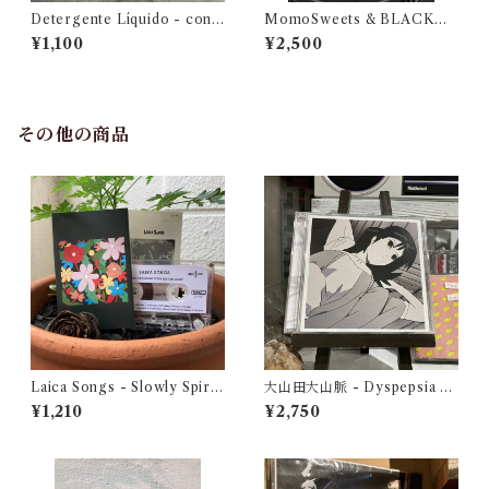
Detergente Líquido - cont
MomoSweets & BLACKM
umacia en primavera
UFFIN LOVERS (SIDE M&
¥1,100
¥2,500
N) Selected & Mixed by DJ
URUMA
その他の商品
Laica Songs - Slowly Spiral
大山田大山脈 - Dyspepsia O
ing Towards the Light
riginal Sound Track（CD）
¥1,210
¥2,750