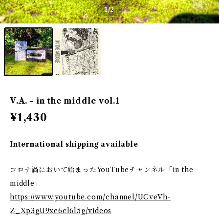
1
/2
V.A. - in the middle vol.1
¥1,430
International shipping available
コロナ渦において始まったYouTubeチャンネル「in the
middle」
https://www.youtube.com/channel/UCveVh-
Z_Xp3gU9xe6cl6l5g/videos