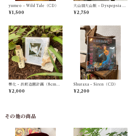
yumeo - Wild Tale（CD）
大山田大山脈 - Dyspepsia O
riginal Sound Track（CD）
¥1,500
¥2,750
帯化 - 浜町造園計画（8cmC
Shuraxa - Siren（CD）
D）
¥2,000
¥2,200
その他の商品