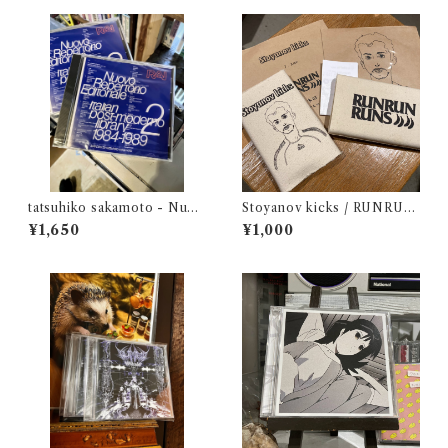
tatsuhiko sakamoto - Nuov
Stoyanov kicks / RUNRUN
o Repertorio Editoriale Ital
RUNS - split
¥1,650
¥1,000
ian post-moderno library 2
1984-1989 (CD)