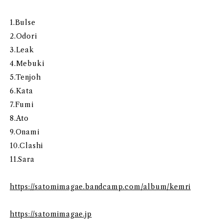
1.Bulse
2.Odori
3.Leak
4.Mebuki
5.Tenjoh
6.Kata
7.Fumi
8.Ato
9.Onami
10.Clashi
11.Sara
https://satomimagae.bandcamp.com/album/kemri
https://satomimagae.jp