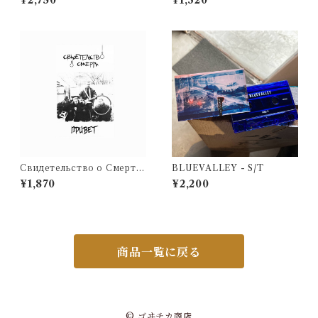
¥2,750
¥1,320
Свидетельство о Смерти
BLUEVALLEY - S/T
- Привет (CD)
¥1,870
¥2,200
商品一覧に戻る
© ゴヰチカ商店