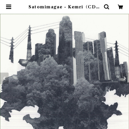
Satomimagae - Kemri（CD）
| ゴヰチカ商店