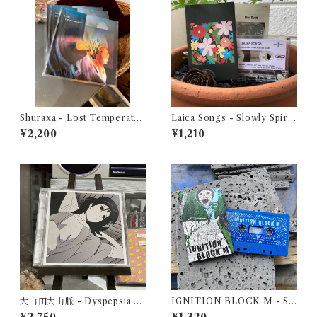
Shuraxa - Lost Temperatur
Laica Songs - Slowly Spiral
e（CD）
ing Towards the Light
¥2,200
¥1,210
大山田大山脈 - Dyspepsia O
IGNITION BLOCK M - S/
riginal Sound Track（CD）
T Demo