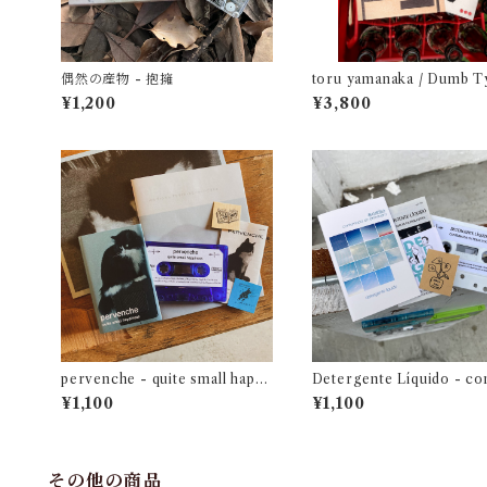
偶然の産物 - 抱擁
toru yamanaka / Dumb T
Suspense and Romance 
¥1,200
¥3,800
（casette + book）
pervenche - quite small happi
Detergente Líquido - c
ness
acia en primavera
¥1,100
¥1,100
その他の商品