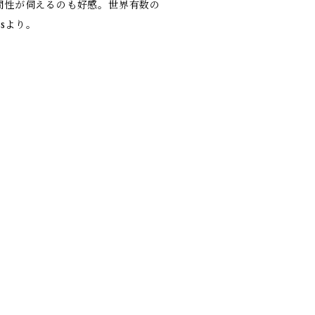
間性が伺えるのも好感。世界有数の
sより。