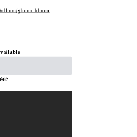
m/album/gloom-bloom
available
向け