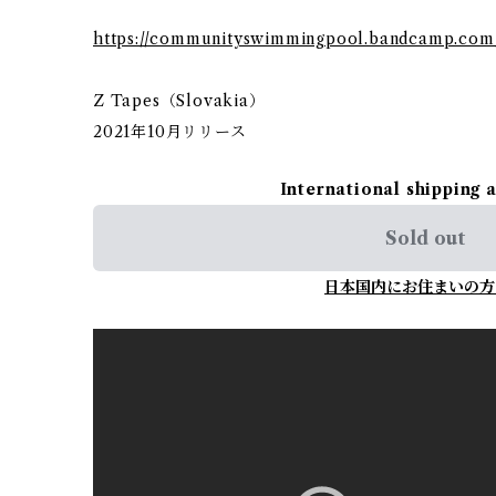
https://communityswimmingpool.bandcamp.co
Z Tapes（Slovakia）
2021年10月リリース
International shipping 
Sold out
日本国内にお住まいの方