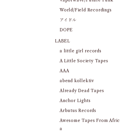
Vaporwave/Future Funk
World/Field Recordings
アイドル
DOPE
LABEL
a little girl records
A Little Society Tapes
AAA
abend kollektiv
Already Dead Tapes
Anchor Lights
Arbutus Records
Awesome Tapes From Afric
a