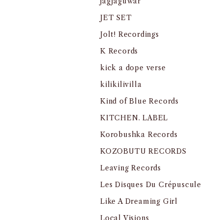
jagjaguwar
JET SET
Jolt! Recordings
K Records
kick a dope verse
kilikilivilla
Kind of Blue Records
KITCHEN. LABEL
Korobushka Records
KOZOBUTU RECORDS
Leaving Records
Les Disques Du Crépuscule
Like A Dreaming Girl
Local Visions