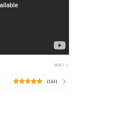
通報する
(133)