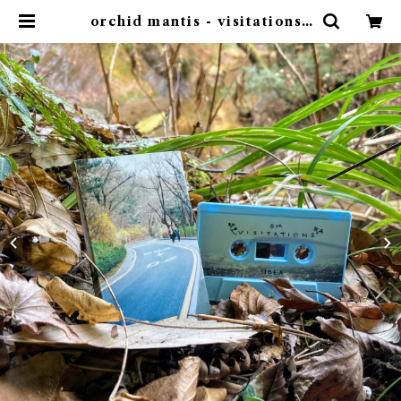
orchid mantis - visitations |
ゴヰチカ商店