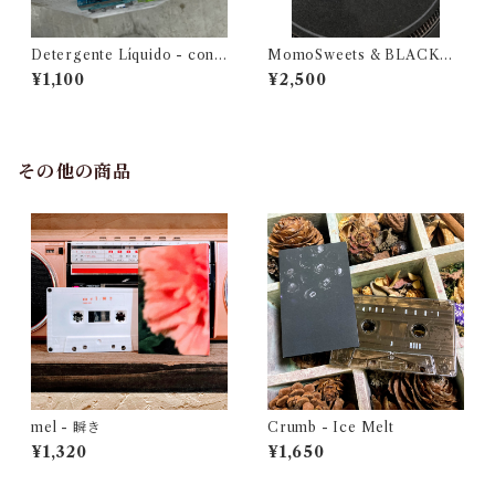
Detergente Líquido - cont
MomoSweets & BLACKM
umacia en primavera
UFFIN LOVERS (SIDE M&
¥1,100
¥2,500
N) Selected & Mixed by DJ
URUMA
その他の商品
mel - 瞬き
Crumb - Ice Melt
¥1,320
¥1,650