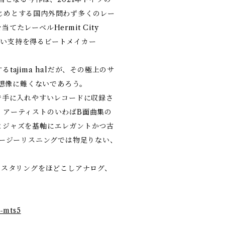
tsをはじめとする国内外問わず多くのレー
たレーベルHermit City
ら高い支持を得るビートメイカー
ajima halだが、その極上のサ
は想像に難くないであろう。
で手に入れやすいレコードに収録さ
）アーティストのいわばB面曲集の
ウルとジャズを基軸にエレガントかつ古
イージーリスニングでは物足りない、
マスタリングをほどこしアナログ、
t-mts5