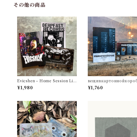
その他の商品
Evicshen - Home Session Liv
вещивкартоннойкороб
e
Вещь первая
¥1,980
¥1,760