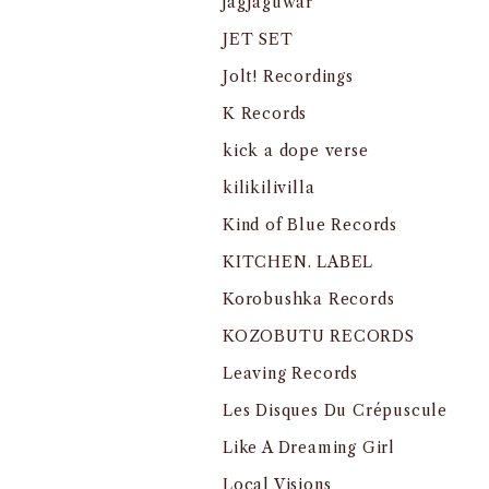
jagjaguwar
JET SET
Jolt! Recordings
K Records
kick a dope verse
kilikilivilla
Kind of Blue Records
KITCHEN. LABEL
Korobushka Records
KOZOBUTU RECORDS
Leaving Records
Les Disques Du Crépuscule
Like A Dreaming Girl
Local Visions