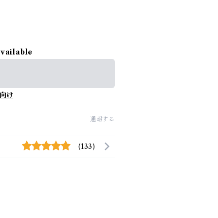
available
向け
通報する
(133)