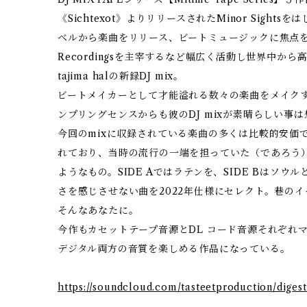
《Sichtexot》よりリリースされたMinor Sigh
ベルから楽曲をリリース、ビートミュージックに焦点を当て
Recordingsを主宰するなど幅広く活動し世界中か
tajima halの新録DJ mix。
ビートメイカーとして才能溢れる数々の楽曲をメイクするt
ンプリングセンスからも彼のDJ mixが素晴らしい事
今回のmixに収録されている楽曲の多くは比較的安価
れており、当時の流行の一端を担っていた（であろう
ようなもの。SIDE Aではラテンを、SIDE Bはソ
さを感じさせない曲を2022年仕様にセレクト。巷の
そんなあなたに。
今作もカセットテープ音源とDL コード音源それぞれ
デジタル両方の音質を楽しめる作品になっている。
https://soundcloud.com/tasteetproduction/diges