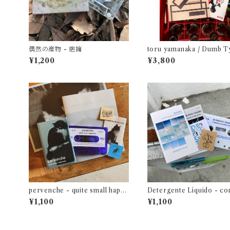
偶然の産物 - 抱擁
toru yamanaka / Dumb T
Suspense and Romance 
¥1,200
¥3,800
（casette + book）
pervenche - quite small happi
Detergente Líquido - c
ness
acia en primavera
¥1,100
¥1,100