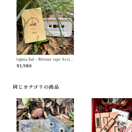
tajima hal - Mitime tape Serie
s 5~Easy Drifting~ "CASSETT
¥1,980
E TAPE"
同じカテゴリの商品