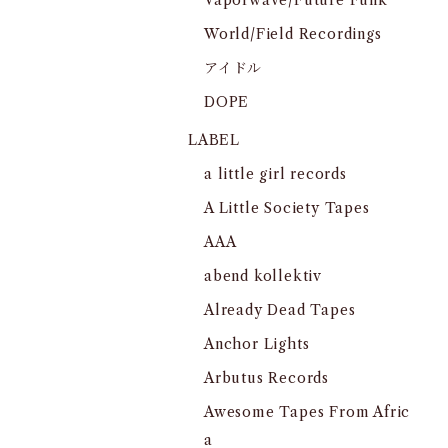
Vaporwave/Future Funk
World/Field Recordings
アイドル
DOPE
LABEL
a little girl records
A Little Society Tapes
AAA
abend kollektiv
Already Dead Tapes
Anchor Lights
Arbutus Records
Awesome Tapes From Afric
a