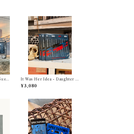
ке -
It Was Her Idea - Daughter O
f War（CD）
¥3,080