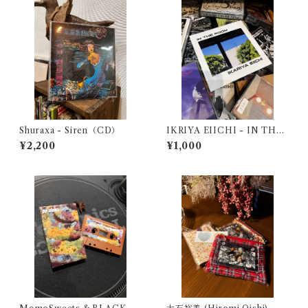
Shuraxa - Siren（CD）
IKRIYA EIICHI - IN THE
ROOM（CD）
¥2,200
¥1,000