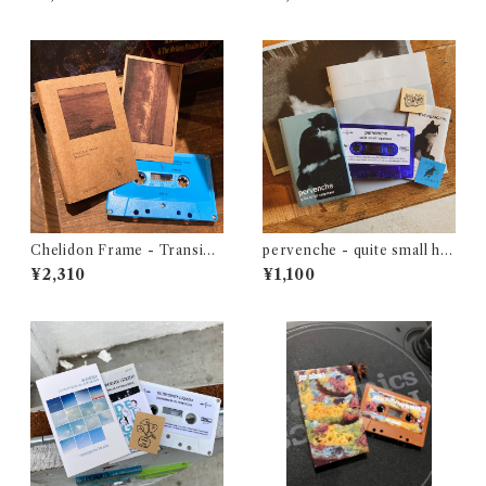
1987（casette + book）
Chelidon Frame - Transien
pervenche - quite small ha
ce
ppiness
¥2,310
¥1,100