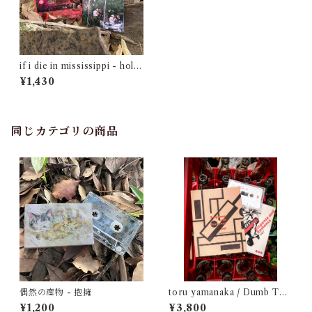
if i die in mississippi - holo
graphic heartache
¥1,430
同じカテゴリの商品
偶然の産物 - 抱擁
toru yamanaka / Dumb Typ
e - Suspense and Romance
¥1,200
¥3,800