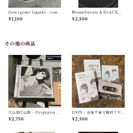
Detergente Líquido - cont
MomoSweets & BLACKM
umacia en primavera
UFFIN LOVERS (SIDE M&
¥1,100
¥2,500
N) Selected & Mixed by DJ
URUMA
その他の商品
大山田大山脈 - Dyspepsia O
DSPS - 我會不會又睡到下午
riginal Sound Track（CD）
了 Sleep till Afternoon」Re
¥2,750
¥2,500
mix Tape