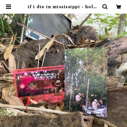
if i die in mississippi - holog
raphic heartache | ゴヰチカ商
店