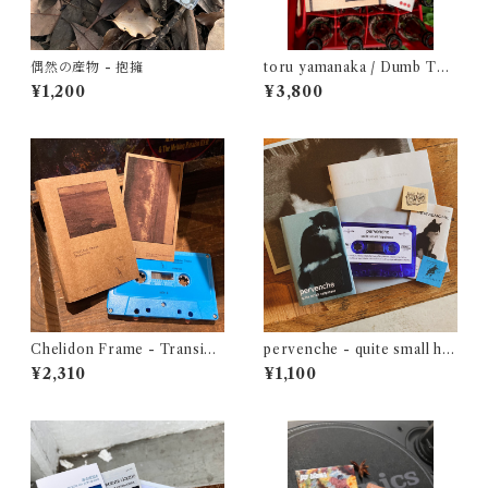
偶然の産物 - 抱擁
toru yamanaka / Dumb Typ
e - Suspense and Romance
¥1,200
¥3,800
1987（casette + book）
Chelidon Frame - Transien
pervenche - quite small ha
ce
ppiness
¥2,310
¥1,100