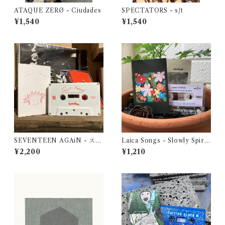
ATAQUE ZERØ - Ciudades
SPECTATORS - s/t
¥1,540
¥1,540
SEVENTEEN AGAiN - スズ
Laica Songs - Slowly Spiral
キフォーエバー
ing Towards the Light
¥2,200
¥1,210