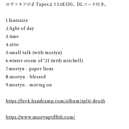
ロヴァキアのZ TapesよりLtd.150。DLコード付き。
1.fantasize
2.light of day
3.time
4.attic
5.small talk (with mostyn)
6.winter storm of '21 (with mitchell)
7.mostyn - paper lions
8.mostyn - blessed
9.mostyn - moving on
https://fuvk.bandcamp.com/album/split-death
https://www.mostyngriffith.com/