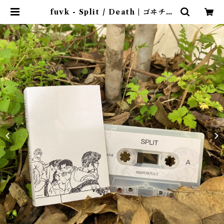
fuvk - Split / Death | ゴヰチカ
商店