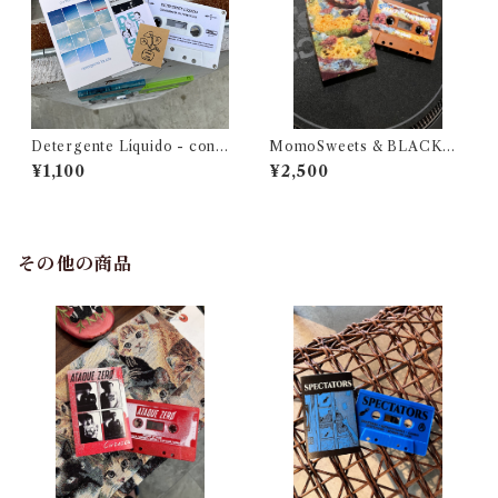
Detergente Líquido - cont
MomoSweets & BLACKM
umacia en primavera
UFFIN LOVERS (SIDE M&
¥1,100
¥2,500
N) Selected & Mixed by DJ
URUMA
その他の商品