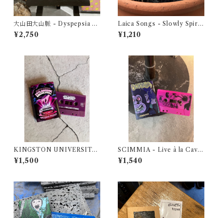
大山田大山脈 - Dyspepsia O
Laica Songs - Slowly Spiral
riginal Sound Track（CD）
ing Towards the Light
¥2,750
¥1,210
KINGSTON UNIVERSITY
SCIMMIA - Live à la Cave
STYLOPHONE ORCHEST
rne
¥1,500
¥1,540
RA - LIVE TO TAPE AT VI
SCONTI STUDIO