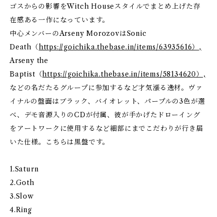
ゴスからの影響をWitch Houseスタイルでまとめ上げた存
在感ある一作になっています。
中心メンバーのArseny MorozovはSonic
Death（
https://goichika.thebase.in/items/63935616）,
Arseny the
Baptist（
https://goichika.thebase.in/items/58134620）,
などの名だたるグループに参加するなど才気漲る逸材。ヴァ
イナルの盤面はブラック、バイオレット、パープルの3色が選
べ、デモ音源入りのCDが付属、彼が手かげたドローイング
をアートワークに使用するなど細部にまでこだわりが行き届
いた仕様。こちらは黒盤です。
1.Saturn
2.Goth
3.Slow
4.Ring