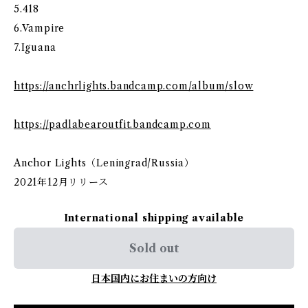
5.418
6.Vampire
7.Iguana
https://anchrlights.bandcamp.com/album/slow
https://padlabearoutfit.bandcamp.com
Anchor Lights（Leningrad/Russia）
2021年12月リリース
International shipping available
Sold out
日本国内にお住まいの方向け