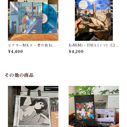
ビクターMKⅡ - 君の街 kimi
KiMiMi - ИМА (イマ)（12'v
no machi（Limited Edition
inyl）
¥4,400
¥4,200
12" Transparent Blue Viny
l）
その他の商品