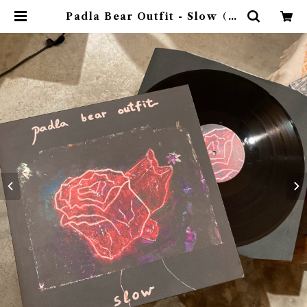
Padla Bear Outfit - Slow（Bl
ack 12”Vinyl + CD） | ゴヰチカ
商店