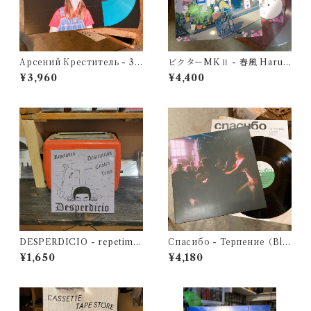
Арсений Креститель - 30
ビクターMKⅡ - 春風 Haru
（12' vinyl）
Kaze（Limited Edition 12"
¥3,960
¥4,400
Transparent Vinyl）
DESPERDICIO - repetimo
Спасибо - Терпение（Bla
s destruccion cuatro veces
ck 12" Vinyl）
¥1,650
¥4,180
7"EP