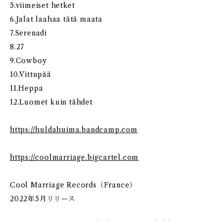
5.viimeiset hetket
6.Jalat laahaa tätä maata
7.Serenadi
8.27
9.Cowboy
10.Vittupää
11.Heppa
12.Luomet kuin tähdet
https://huldahuima.bandcamp.com
https://coolmarriage.bigcartel.com
Cool Marriage Records（France）
2022年5月リリース