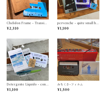
Chelidon Frame - Transien
pervenche - quite small ha
ce
ppiness
¥2,310
¥1,100
Detergente Líquido - cont
みちくさ-フィルム
umacia en primavera
¥1,100
¥1,500