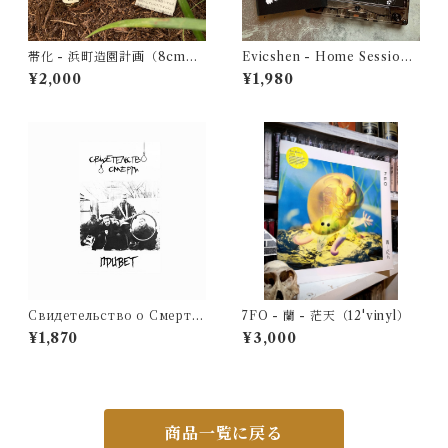
帯化 - 浜町造園計画（8cmC
Evicshen - Home Session
D）
Live
¥2,000
¥1,980
Свидетельство о Смерти
7FO - 蘭 - 茫天（12'vinyl）
- Привет (CD)
¥1,870
¥3,000
商品一覧に戻る