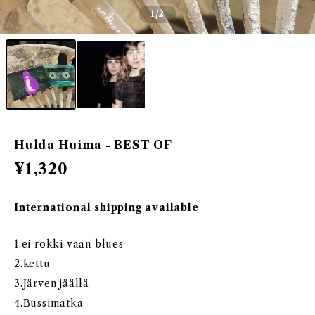
1
/2
Hulda Huima - BEST OF
¥1,320
International shipping available
1.ei rokki vaan blues
2.kettu
3.Järven jäällä
4.Bussimatka