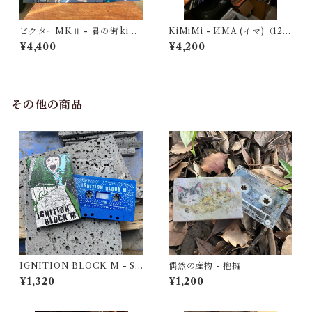
ビクターMKⅡ - 君の街 kimi
KiMiMi - ИМА (イマ)（12'v
no machi（Limited Edition
inyl）
¥4,400
¥4,200
12" Transparent Blue Viny
l）
その他の商品
IGNITION BLOCK M - S/
偶然の産物 - 抱擁
T Demo
¥1,320
¥1,200