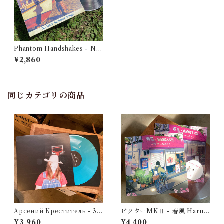
Phantom Handshakes - No
More Summer Songs（12"
¥2,860
vinyl）
同じカテゴリの商品
Арсений Креститель - 30
ビクターMKⅡ - 春風 Haru
（12' vinyl）
Kaze（Limited Edition 12"
¥3,960
¥4,400