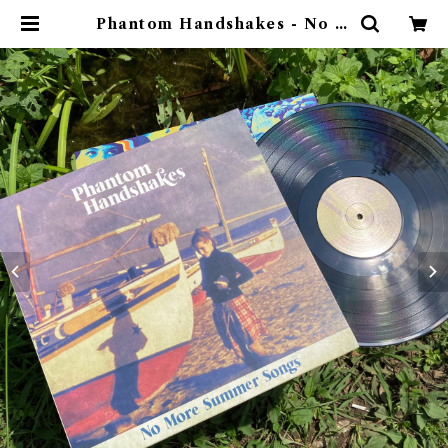
Phantom Handshakes - No M
ore Summer Songs（12" viny
l） | ゴヰチカ商店