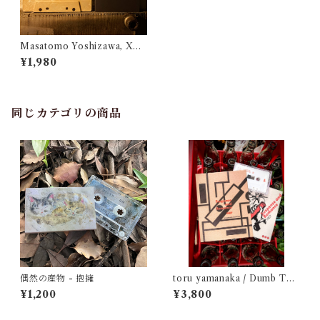
Masatomo Yoshizawa, XTA
L - Playing Nowhere
¥1,980
同じカテゴリの商品
偶然の産物 - 抱擁
toru yamanaka / Dumb Typ
e - Suspense and Romance
¥1,200
¥3,800
1987（casette + book）