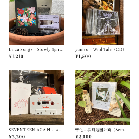
Laica Songs - Slowly Spiral
yumeo - Wild Tale（CD）
ing Towards the Light
¥1,210
¥1,500
SEVENTEEN AGAiN - スズ
帯化 - 浜町造園計画（8cmC
キフォーエバー
D）
¥2,200
¥2,000