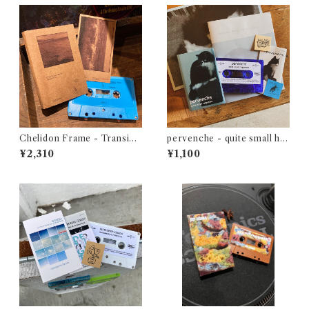
Chelidon Frame - Transien
pervenche - quite small ha
ce
ppiness
¥2,310
¥1,100