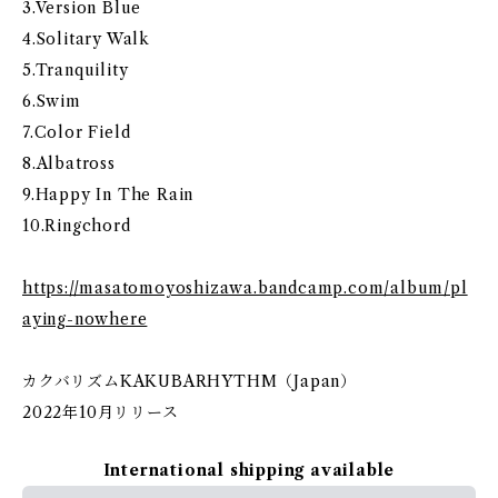
3.Version Blue
4.Solitary Walk
5.Tranquility
6.Swim
7.Color Field
8.Albatross
9.Happy In The Rain
10.Ringchord
https://masatomoyoshizawa.bandcamp.com/album/pl
aying-nowhere
カクバリズムKAKUBARHYTHM（Japan）
2022年10月リリース
International shipping available