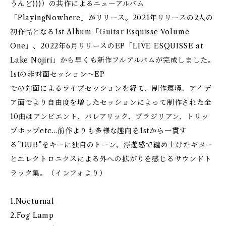
うんど)))）の共作によるニューアルバム
「PlayingNowhere」がリリース。2021年リリースの2人の
初作品となる1st Album「Guitar Esquisse Volume
One」、2022年6月リリースのEP「LIVE ESQUISSE at
Lake Nojiri」から早くも新作フルアルバムが完成しました。
1stの非対面セッション〜EP
での対面によるライブセッションを経て、制作環境、アイデ
ア面でより自由度を増したセッションによって制作された全
10曲はアンビエント、バレアリック、ブラジリアン、トリッ
プホップetc...前作よりも多様な趣向を1stから一貫す
る”DUB”をキーに独自のトーン、浮遊感で纏め上げたギター
とエレクトロニクスによる外への拡がりを感じるサウンドト
ラック集。（インフォより）
1.Nocturnal
2.Fog Lamp