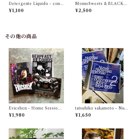
Detergente Líquido - cont
MomoSweets & BLACKM
umacia en primavera
UFFIN LOVERS (SIDE M&
¥1,100
¥2,500
N) Selected & Mixed by DJ
URUMA
その他の商品
Evicshen - Home Session
tatsuhiko sakamoto - Nuov
Live
o Repertorio Editoriale Ital
¥1,980
¥1,650
ian post-moderno library 2
1984-1989 (CD)