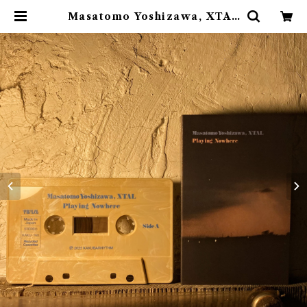
Masatomo Yoshizawa, XTAL
- Playing Nowhere | ゴヰチカ
商店