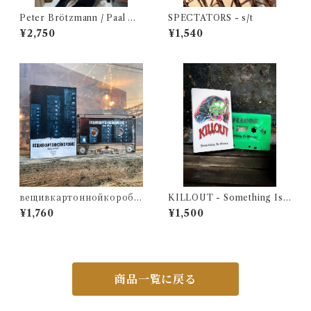
Peter Brötzmann / Paal Nil
SPECTATORS - s/t
ssen Love - Levontin 7（C
¥2,750
¥1,540
D）
вещивкартоннойкоробк
KILLOUT - Something Is
е - Вещь первая
Wrong
¥1,760
¥1,500
商品一覧に戻る