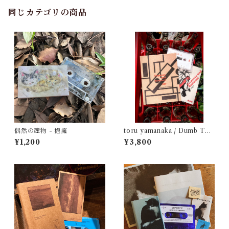
同じカテゴリの商品
偶然の産物 - 抱擁
toru yamanaka / Dumb Typ
e - Suspense and Romance
¥1,200
¥3,800
1987（casette + book）