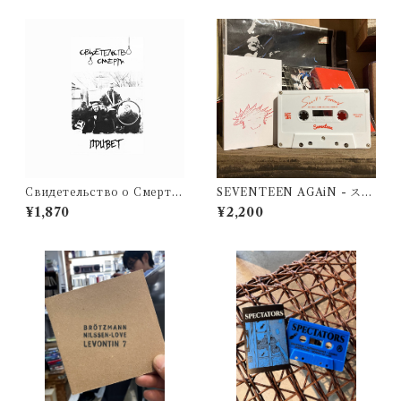
Свидетельство о Смерти
SEVENTEEN AGAiN - スズ
- Привет (CD)
キフォーエバー
¥1,870
¥2,200