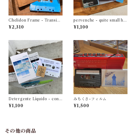
Chelidon Frame - Transien
pervenche - quite small ha
ce
ppiness
¥2,310
¥1,100
Detergente Líquido - cont
みちくさ-フィルム
umacia en primavera
¥1,100
¥1,500
その他の商品