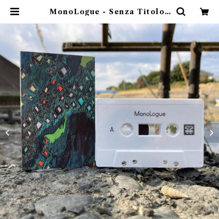
MonoLogue - Senza Titolo |
ゴヰチカ商店