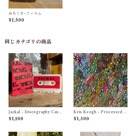
みちくさ-フィルム
¥1,500
同じカテゴリの商品
Jackal - Discography Cass
Kris Keogh - Processed H
ette
arp Works, Volume 3
¥1,100
¥1,300