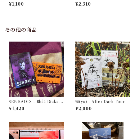
ce
¥1,100
¥2,310
その他の商品
SEB RADIX - Rhââ Dicks A
揚(yo) - After Dark Tour
ge [2012 - 2019] / Henon D
¥1,320
¥2,000
ungeon