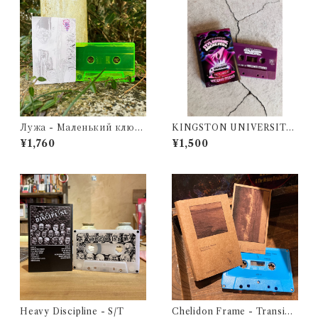
Лужа - Маленький ключ
KINGSTON UNIVERSITY
ик для тайных местечек
STYLOPHONE ORCHEST
¥1,760
¥1,500
RA - LIVE TO TAPE AT VI
SCONTI STUDIO
Heavy Discipline - S/T
Chelidon Frame - Transien