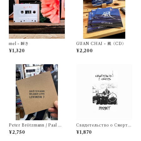
mel - 瞬き
GUAN CHAI - 風（CD）
¥1,320
¥2,200
Peter Brötzmann / Paal Nil
Свидетельство о Смерти
ssen Love - Levontin 7（C
- Привет (CD)
¥2,750
¥1,870
D）